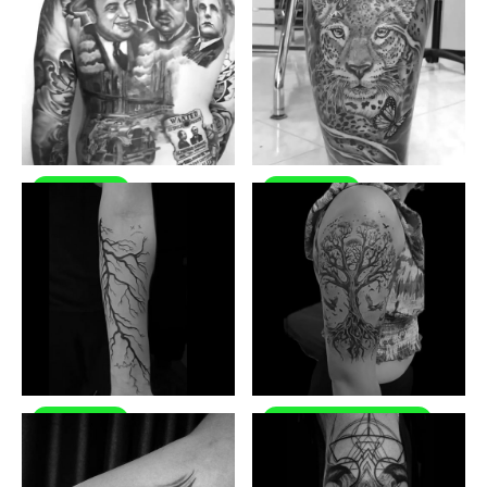
Realistisch
Realistisch
This is some text inside
This is some text inside
of a div block.
of a div block.
Blackwork
Realistischer Horror
This is some text inside
This is some text inside
of a div block.
of a div block.